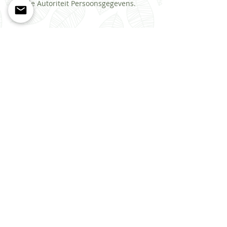
de Autoriteit Persoonsgegevens.
De Meanderhof
Tiendschuurstraat 66
8043 XS Zwolle
secretariaat@meanderhof.nl
jouw privacy